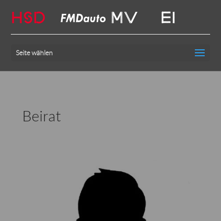
HSD
MV
EI
Seite wählen
Beirat